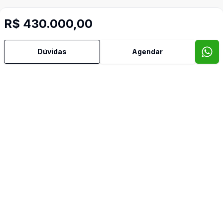
R$ 430.000,00
Imóveis semelhantes
Dúvidas
Agendar
Confira imóveis semelhantes
Cód:
776
Comparar
Có