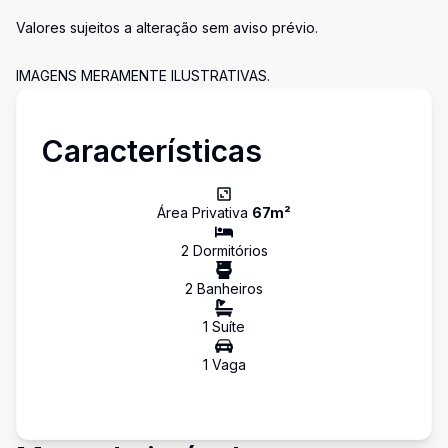
Valores sujeitos a alteração sem aviso prévio.
IMAGENS MERAMENTE ILUSTRATIVAS.
Características
Área Privativa
67
m²
2
Dormitório
s
2
Banheiro
s
1
Suíte
1
Vaga