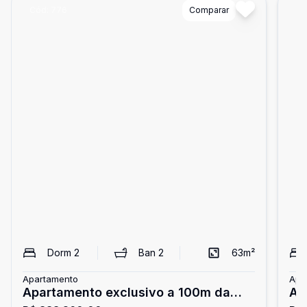
Cód:
776
Comparar
Có
Dorm
2
Ban
2
63
m²
Apartamento
Apa
Apartamento exclusivo a 100m da
Ap