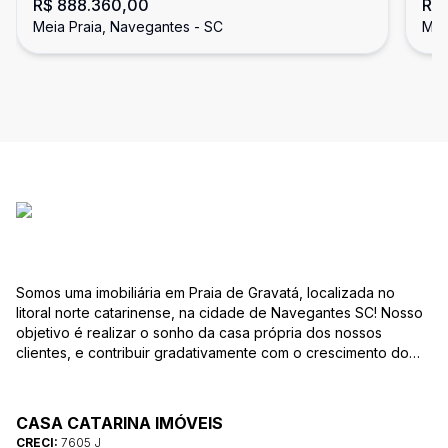
R$ 888.360,00
R$
praia.
Meia Praia, Navegantes - SC
Mei
Somos uma imobiliária em Praia de Gravatá, localizada no
litoral norte catarinense, na cidade de Navegantes SC! Nosso
objetivo é realizar o sonho da casa própria dos nossos
clientes, e contribuir gradativamente com o crescimento do
mesmo com ética, transparência e segurança jurídica no
negócio! Aqui, você se sente em casa!
CASA CATARINA IMÓVEIS
CRECI:
7605 J