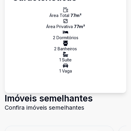
Área Total
77
m²
Área Privativa
77
m²
2
Dormitório
s
2
Banheiro
s
1
Suíte
1
Vaga
Imóveis semelhantes
Confira imóveis semelhantes