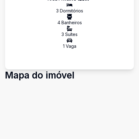
3
Dormitório
s
4
Banheiro
s
3
Suíte
s
1
Vaga
Mapa do imóvel