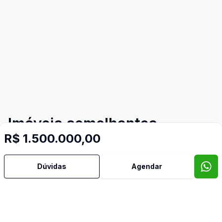
Imóveis semelhantes
R$ 1.500.000,00
Confira imóveis semelhantes
Dúvidas
Agendar
Cód:
1241
Comparar
Có