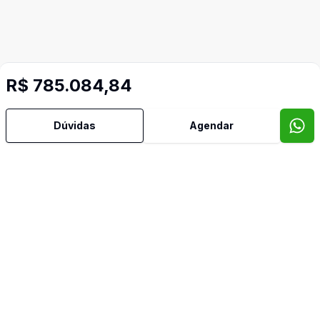
R$ 785.084,84
Dúvidas
Agendar
Imóveis semelhantes
Confira imóveis semelhantes
Cód:
1241
Comparar
Có