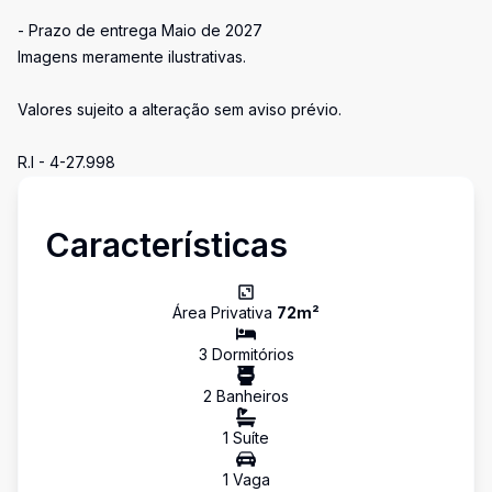
- Prazo de entrega Maio de 2027
Imagens meramente ilustrativas.
Valores sujeito a alteração sem aviso prévio.
R.I - 4-27.998
Características
Área Privativa
72
m²
3
Dormitório
s
2
Banheiro
s
1
Suíte
1
Vaga