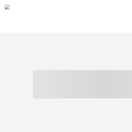
----- ----- -- -
- ------