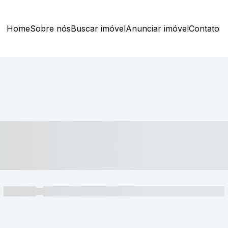
Home
Sobre nós
Buscar imóvel
Anunciar imóvel
Contato
----- ---- ---- -- ----
----- -----
----- ----- -- ------ ---- ---- -- ----- ----- ----- --- ------