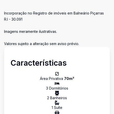
Incorporação no Registro de imóveis em Balneário Piçarras
R.I - 30.091
Imagens meramente ilustrativas.
Valores sujeito a alteração sem aviso prévio.
Características
Área Privativa
70
m²
3
Dormitório
s
2
Banheiro
s
1
Suíte