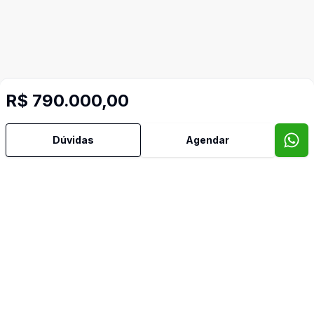
R$ 790.000,00
Dúvidas
Agendar
Imóveis semelhantes
Confira imóveis semelhantes
Cód:
999
Comparar
Có