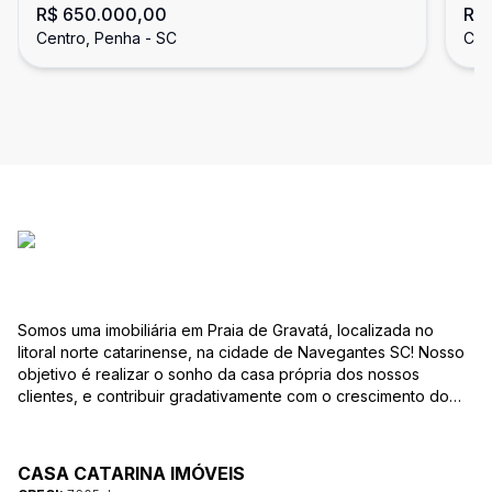
R$ 650.000,00
R$ 
Integrado | 115 m²
Na
Centro, Penha - SC
Cen
Somos uma imobiliária em Praia de Gravatá, localizada no
litoral norte catarinense, na cidade de Navegantes SC! Nosso
objetivo é realizar o sonho da casa própria dos nossos
clientes, e contribuir gradativamente com o crescimento do
mesmo com ética, transparência e segurança jurídica no
negócio! Aqui, você se sente em casa!
CASA CATARINA IMÓVEIS