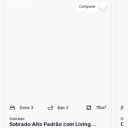
Cód:
1222
Comparar
Có
Dorm
3
Ban
2
115
m²
Sobrado
Sob
Sobrado Alto Padrão com Living
Ca