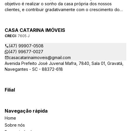
objetivo é realizar o sonho da casa própria dos nossos
clientes, e contribuir gradativamente com o crescimento do
mesmo com ética, transparência e segurança jurídica no
negócio! Aqui, você se sente em casa!
CASA CATARINA IMÓVEIS
CRECI:
7605 J
(47) 99907-0508
(47) 99677-0027
casacatarinaimoveis@gmail.com
Avenida Prefeito José Juvenal Mafra, 7840, Sala 01, Gravatá,
Navegantes - SC - 88372-618
Filial
Navegação rápida
Home
Sobre nós