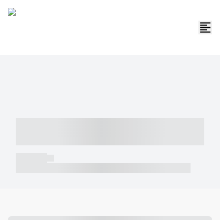
----- ----- -- ------ ---- ---- -- ----- -----
----- --- ------
----- -----
----- ----- -- ------ ---- ---- -- ----- ----- ----- --- ------