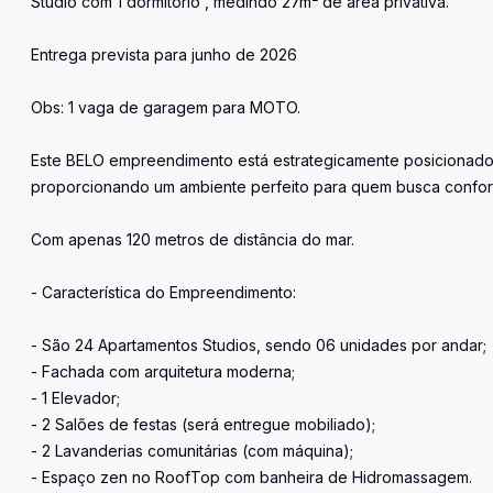
Studio com 1 dormitório , medindo 27m² de área privativa.
Entrega prevista para junho de 2026
Obs: 1 vaga de garagem para MOTO.
Este BELO empreendimento está estrategicamente posicionado no
proporcionando um ambiente perfeito para quem busca confort
Com apenas 120 metros de distância do mar.
- Característica do Empreendimento:
- São 24 Apartamentos Studios, sendo 06 unidades por andar;
- Fachada com arquitetura moderna;
- 1 Elevador;
- 2 Salões de festas (será entregue mobiliado);
- 2 Lavanderias comunitárias (com máquina);
- Espaço zen no RoofTop com banheira de Hidromassagem.