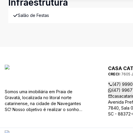
Infraestrutura
Salão de Festas
CASA CAT
CRECI:
7605 
(47) 999
(47) 996
Somos uma imobiliária em Praia de
casacatar
Gravatá, localizada no litoral norte
Avenida Pref
catarinense, na cidade de Navegantes
7840, Sala 0
SC! Nosso objetivo é realizar o sonho
SC - 88372-
da casa própria dos nossos clientes, e
contribuir gradativamente com o
crescimento do mesmo com ética,