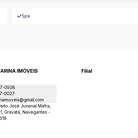
Spa
ARINA IMÓVEIS
Filial
J
07-0508
77-0027
inaimoveis@gmail.com
eito José Juvenal Mafra,
1, Gravatá, Navegantes -
618