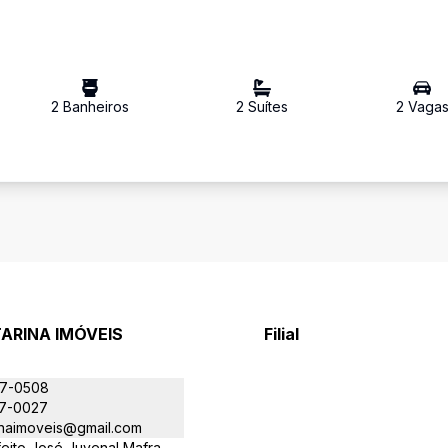
2
Banheiro
s
2
Suíte
s
2
Vaga
ARINA IMÓVEIS
Filial
J
07-0508
77-0027
inaimoveis@gmail.com
eito José Juvenal Mafra,