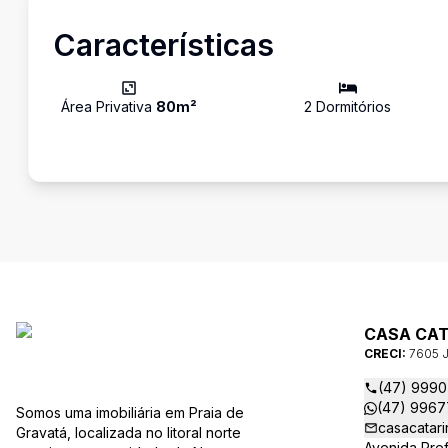
Características
Área Privativa
80
m²
2
Dormitório
s
CASA CAT
CRECI:
7605 
(47) 999
(47) 996
Somos uma imobiliária em Praia de
casacatar
Gravatá, localizada no litoral norte
Avenida Pref