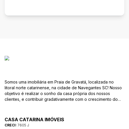
Somos uma imobiliária em Praia de Gravatá, localizada no
litoral norte catarinense, na cidade de Navegantes SC! Nosso
objetivo é realizar o sonho da casa própria dos nossos
clientes, e contribuir gradativamente com o crescimento do
mesmo com ética, transparência e segurança jurídica no
negócio! Aqui, você se sente em casa!
CASA CATARINA IMÓVEIS
CRECI:
7605 J