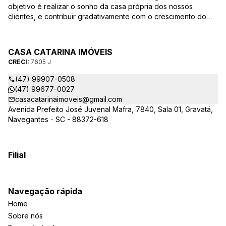
objetivo é realizar o sonho da casa própria dos nossos
clientes, e contribuir gradativamente com o crescimento do
mesmo com ética, transparência e segurança jurídica no
negócio! Aqui, você se sente em casa!
CASA CATARINA IMÓVEIS
CRECI:
7605 J
(47) 99907-0508
(47) 99677-0027
casacatarinaimoveis@gmail.com
Avenida Prefeito José Juvenal Mafra, 7840, Sala 01, Gravatá,
Navegantes - SC - 88372-618
Filial
Navegação rápida
Home
Sobre nós