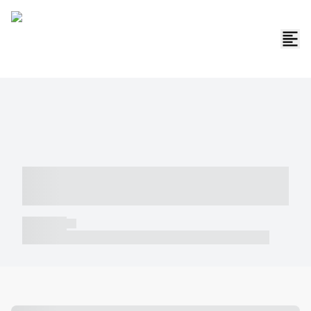
----- ----- -- ------ ---- ---- -- ----- -----
----- --- ------
----- -----
----- ----- -- ------ ---- ---- -- ----- ----- ----- --- ------