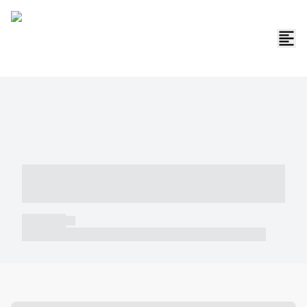
----- ----- -- ------ ---- ---- -- ----- -----
----- --- ------
----- -----
----- ----- -- ------ ---- ---- -- ----- ----- ----- --- ------