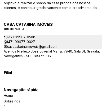
objetivo é realizar o sonho da casa própria dos nossos
clientes, e contribuir gradativamente com o crescimento do
mesmo com ética, transparência e segurança jurídica no
negócio! Aqui, você se sente em casa!
CASA CATARINA IMÓVEIS
CRECI:
7605 J
(47) 99907-0508
(47) 99677-0027
casacatarinaimoveis@gmail.com
Avenida Prefeito José Juvenal Mafra, 7840, Sala 01, Gravatá,
Navegantes - SC - 88372-618
Filial
Navegação rápida
Home
Sobre nós