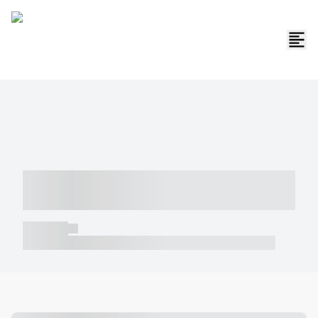
----- ----- -- ------ ---- ---- -- ----- -----
----- --- ------
----- -----
----- ----- -- ------ ---- ---- -- ----- ----- ----- --- ------