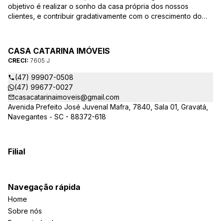
objetivo é realizar o sonho da casa própria dos nossos
clientes, e contribuir gradativamente com o crescimento do
mesmo com ética, transparência e segurança jurídica no
negócio! Aqui, você se sente em casa!
CASA CATARINA IMÓVEIS
CRECI:
7605 J
(47) 99907-0508
(47) 99677-0027
casacatarinaimoveis@gmail.com
Avenida Prefeito José Juvenal Mafra, 7840, Sala 01, Gravatá,
Navegantes - SC - 88372-618
Filial
Navegação rápida
Home
Sobre nós