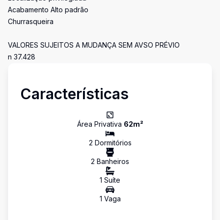
Acabamento Alto padrão
Churrasqueira
VALORES SUJEITOS A MUDANÇA SEM AVSO PRÉVIO
n 37.428
Características
Área Privativa
62
m²
2
Dormitório
s
2
Banheiro
s
1
Suíte
1
Vaga