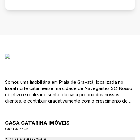
Somos uma imobiliária em Praia de Gravatá, localizada no
litoral norte catarinense, na cidade de Navegantes SC! Nosso
objetivo é realizar o sonho da casa própria dos nossos
clientes, e contribuir gradativamente com o crescimento do
mesmo com ética, transparência e segurança jurídica no
negócio! Aqui, você se sente em casa!
CASA CATARINA IMÓVEIS
CRECI:
7605 J
(47) 99907-0508