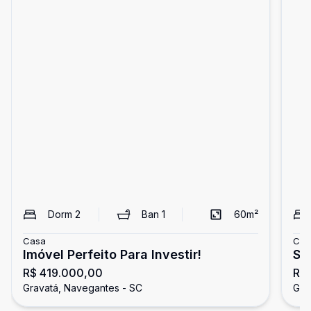
Dorm
2
Ban
1
60
m²
Casa
Cas
Imóvel Perfeito Para Investir!
Se
R$ 419.000,00
R$
Gravatá, Navegantes - SC
Gra