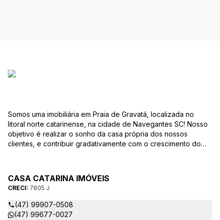
Somos uma imobiliária em Praia de Gravatá, localizada no
litoral norte catarinense, na cidade de Navegantes SC! Nosso
objetivo é realizar o sonho da casa própria dos nossos
clientes, e contribuir gradativamente com o crescimento do
mesmo com ética, transparência e segurança jurídica no
negócio! Aqui, você se sente em casa!
CASA CATARINA IMÓVEIS
CRECI:
7605 J
(47) 99907-0508
(47) 99677-0027