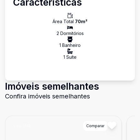
Características
Área Total
70
m²
2
Dormitório
s
1
Banheiro
1
Suíte
Imóveis semelhantes
Confira imóveis semelhantes
Cód:
1146
Comparar
Có