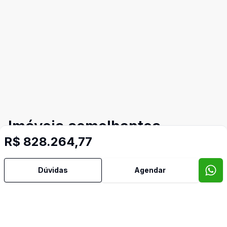
Imóveis semelhantes
R$ 828.264,77
Confira imóveis semelhantes
Dúvidas
Agendar
Cód:
514
Comparar