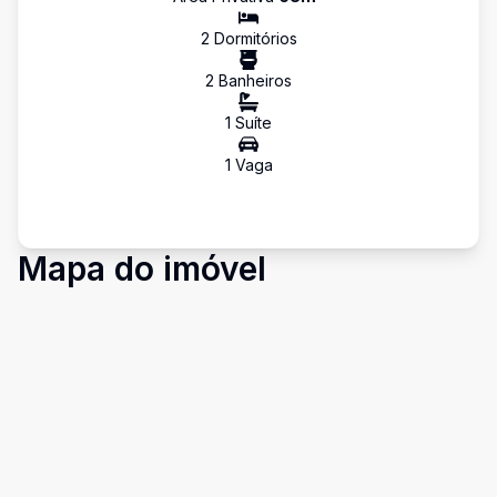
2
Dormitório
s
2
Banheiro
s
1
Suíte
1
Vaga
Mapa do imóvel