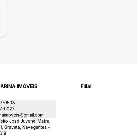
ARINA IMÓVEIS
Filial
J
07-0508
77-0027
inaimoveis@gmail.com
eito José Juvenal Mafra,
1, Gravatá, Navegantes -
618