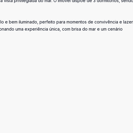
 vista privilegiada do mar. O imóvel dispõe de 3 dormitórios, sendo
lo e bem iluminado, perfeito para momentos de convivência e lazer
onando uma experiência única, com brisa do mar e um cenário