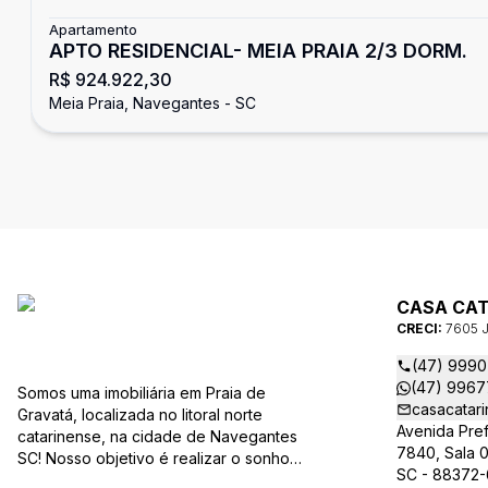
Apartamento
APTO RESIDENCIAL- MEIA PRAIA 2/3 DORM.
R$ 924.922,30
Meia Praia, Navegantes - SC
CASA CAT
CRECI:
7605 
(47) 999
(47) 996
Somos uma imobiliária em Praia de
casacatar
Gravatá, localizada no litoral norte
Avenida Pref
catarinense, na cidade de Navegantes
7840, Sala 0
SC! Nosso objetivo é realizar o sonho
SC - 88372-
da casa própria dos nossos clientes, e