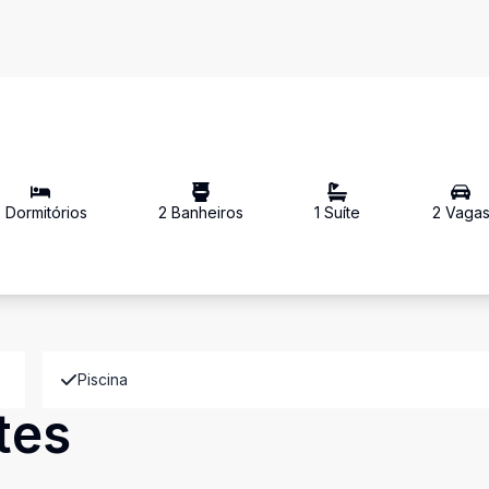
3
Dormitório
s
2
Banheiro
s
1
Suíte
2
Vaga
Piscina
tes