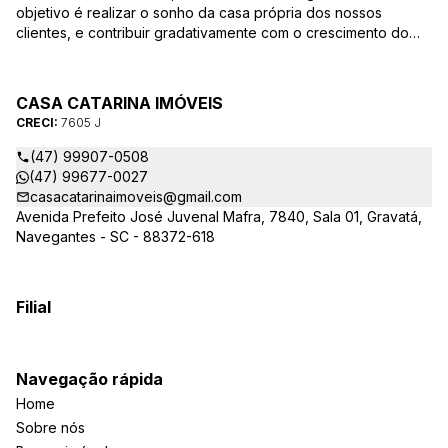
objetivo é realizar o sonho da casa própria dos nossos
clientes, e contribuir gradativamente com o crescimento do
mesmo com ética, transparência e segurança jurídica no
negócio! Aqui, você se sente em casa!
CASA CATARINA IMÓVEIS
CRECI:
7605 J
(47) 99907-0508
(47) 99677-0027
casacatarinaimoveis@gmail.com
Avenida Prefeito José Juvenal Mafra, 7840, Sala 01, Gravatá,
Navegantes - SC - 88372-618
Filial
Navegação rápida
Home
Sobre nós