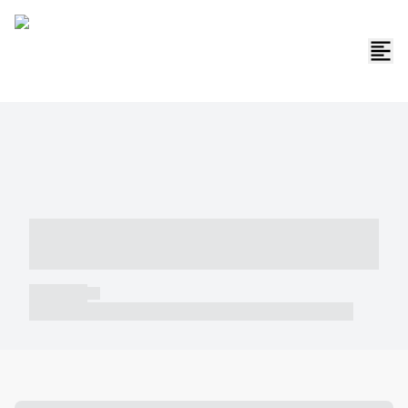
----- ----- -- ------ ---- ---- -- ----- -----
----- --- ------
----- -----
----- ----- -- ------ ---- ---- -- ----- ----- ----- --- ------