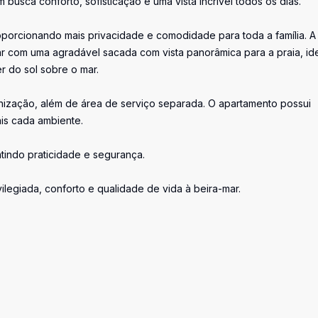
busca conforto, sofisticação e uma vista incrível todos os dias.
roporcionando mais privacidade e comodidade para toda a família. A
tar com uma agradável sacada com vista panorâmica para a praia, id
r do sol sobre o mar.
nização, além de área de serviço separada. O apartamento possui
ais cada ambiente.
tindo praticidade e segurança.
vilegiada, conforto e qualidade de vida à beira-mar.