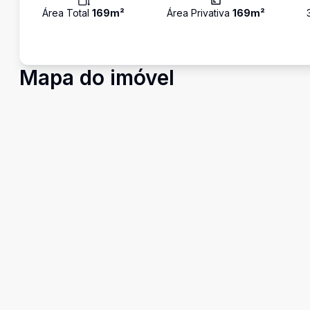
Área Total
169
m²
Área Privativa
169
m²
Mapa do imóvel