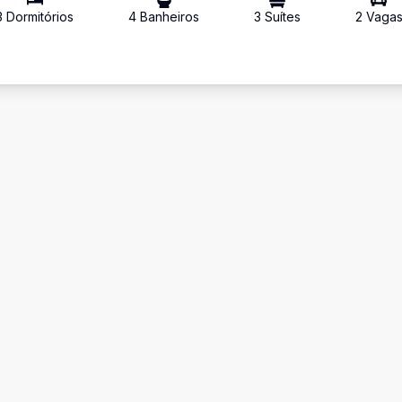
3
Dormitório
s
4
Banheiro
s
3
Suíte
s
2
Vaga