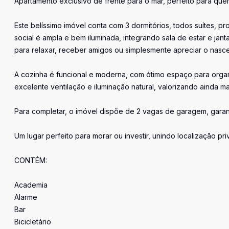
Apartamento exclusivo de frente para o mar, perfeito para quem 
Este belíssimo imóvel conta com 3 dormitórios, todos suítes, p
social é ampla e bem iluminada, integrando sala de estar e jan
para relaxar, receber amigos ou simplesmente apreciar o nasce
A cozinha é funcional e moderna, com ótimo espaço para orga
excelente ventilação e iluminação natural, valorizando ainda m
Para completar, o imóvel dispõe de 2 vagas de garagem, garan
Um lugar perfeito para morar ou investir, unindo localização pri
CONTÉM:
Academia
Alarme
Bar
Bicicletário