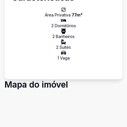
Área Privativa
77
m²
2
Dormitório
s
2
Banheiro
s
2
Suíte
s
1
Vaga
Mapa do imóvel