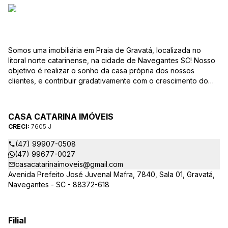
Somos uma imobiliária em Praia de Gravatá, localizada no
litoral norte catarinense, na cidade de Navegantes SC! Nosso
objetivo é realizar o sonho da casa própria dos nossos
clientes, e contribuir gradativamente com o crescimento do
mesmo com ética, transparência e segurança jurídica no
negócio! Aqui, você se sente em casa!
CASA CATARINA IMÓVEIS
CRECI:
7605 J
(47) 99907-0508
(47) 99677-0027
casacatarinaimoveis@gmail.com
Avenida Prefeito José Juvenal Mafra, 7840, Sala 01, Gravatá,
Navegantes - SC - 88372-618
Filial