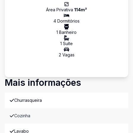
Área Privativa
114
m²
4
Dormitório
s
1
Banheiro
1
Suíte
2
Vaga
s
Mais informações
Churrasqueira
Cozinha
Lavabo