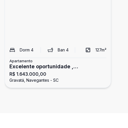
Dorm
4
Ban
4
127
m²
Apartamento
Excelente oportunidade ,
R$ 1.643.000,00
apartamento quadra mar.
Gravatá, Navegantes - SC