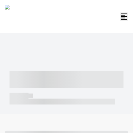
----- ----- -- ------ ---- ---- -- ----- -----
----- --- ------
----- -----
----- ----- -- ------ ---- ---- -- ----- ----- ----- --- ------