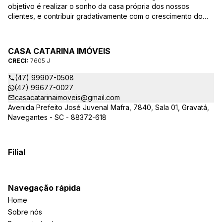
objetivo é realizar o sonho da casa própria dos nossos
clientes, e contribuir gradativamente com o crescimento do
mesmo com ética, transparência e segurança jurídica no
negócio! Aqui, você se sente em casa!
CASA CATARINA IMÓVEIS
CRECI:
7605 J
(47) 99907-0508
(47) 99677-0027
casacatarinaimoveis@gmail.com
Avenida Prefeito José Juvenal Mafra, 7840, Sala 01, Gravatá,
Navegantes - SC - 88372-618
Filial
Navegação rápida
Home
Sobre nós