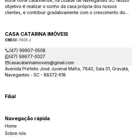
litoral norte catarinense, na cidade de Navegantes SC! Nosso
objetivo é realizar o sonho da casa própria dos nossos
clientes, e contribuir gradativamente com o crescimento do
mesmo com ética, transparência e segurança jurídica no
negócio! Aqui, você se sente em casa!
CASA CATARINA IMÓVEIS
CRECI:
7605 J
(47) 99907-0508
(47) 99677-0027
casacatarinaimoveis@gmail.com
Avenida Prefeito José Juvenal Mafra, 7840, Sala 01, Gravatá,
Navegantes - SC - 88372-618
Filial
Navegação rápida
Home
Sobre nós