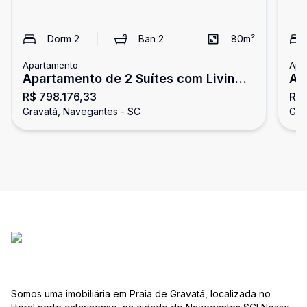
Dorm
2
Ban
2
80
m²
Apartamento
Apa
Apartamento de 2 Suítes com Living
Ap
R$ 798.176,33
R$ 
Integrado!
Gravatá, Navegantes - SC
Gra
Somos uma imobiliária em Praia de Gravatá, localizada no