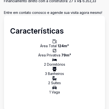
Financiamento direto com a construtora: 27 x R$ 6.353,33
Entre em contato conosco e agende sua visita agora mesmo!
Características
Área Total
124
m²
Área Privativa
79
m²
2
Dormitório
s
3
Banheiro
s
2
Suíte
s
1
Vaga