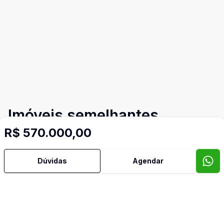
Imóveis semelhantes
Confira imóveis semelhantes
R$ 570.000,00
Dúvidas
Agendar
Cód:
1252
Comparar
Có