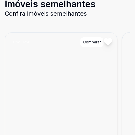
Imóveis semelhantes
Confira imóveis semelhantes
Cód:
1250
Comparar
Có