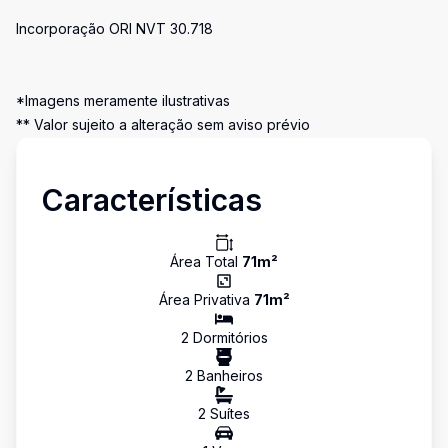
Incorporação ORI NVT 30.718
*Imagens meramente ilustrativas
** Valor sujeito a alteração sem aviso prévio
Características
Área Total
71
m²
Área Privativa
71
m²
2
Dormitório
s
2
Banheiro
s
2
Suíte
s