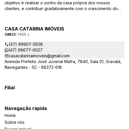
objetivo é realizar o sonho da casa própria dos nossos
clientes, e contribuir gradativamente com o crescimento do
mesmo com ética, transparência e segurança jurídica no
negócio! Aqui, você se sente em casa!
CASA CATARINA IMÓVEIS
CRECI:
7605 J
(47) 99907-0508
(47) 99677-0027
casacatarinaimoveis@gmail.com
Avenida Prefeito José Juvenal Mafra, 7840, Sala 01, Gravatá,
Navegantes - SC - 88372-618
Filial
Navegação rápida
Home
Sobre nós