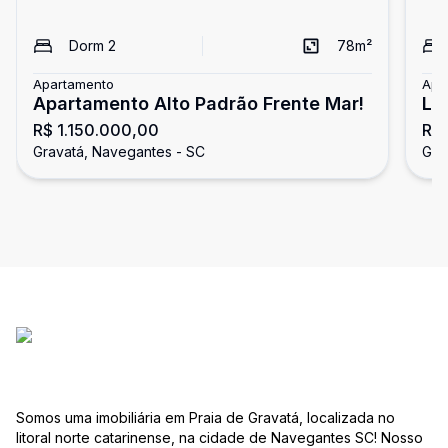
Dorm
2
78
m²
Apartamento
Apa
Apartamento Alto Padrão Frente Mar!
Li
R$ 1.150.000,00
R$
Gravatá, Navegantes - SC
Gra
Somos uma imobiliária em Praia de Gravatá, localizada no
litoral norte catarinense, na cidade de Navegantes SC! Nosso