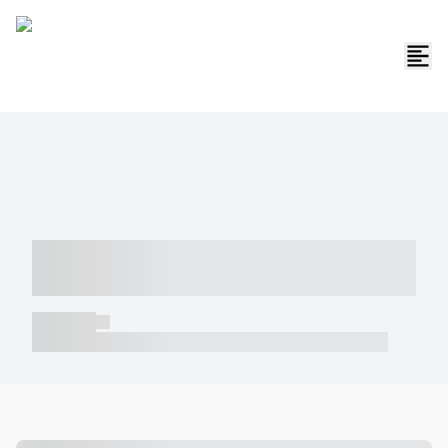
----- ----- -- ------ ---- ---- -- ----- -----
----- --- ------
----- -----
----- ----- -- ------ ---- ---- -- ----- ----- ----- --- ------