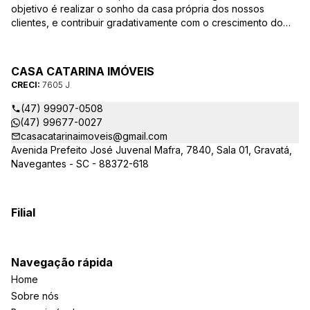
objetivo é realizar o sonho da casa própria dos nossos
clientes, e contribuir gradativamente com o crescimento do
mesmo com ética, transparência e segurança jurídica no
negócio! Aqui, você se sente em casa!
CASA CATARINA IMÓVEIS
CRECI:
7605 J
(47) 99907-0508
(47) 99677-0027
casacatarinaimoveis@gmail.com
Avenida Prefeito José Juvenal Mafra, 7840, Sala 01, Gravatá,
Navegantes - SC - 88372-618
Filial
Navegação rápida
Home
Sobre nós