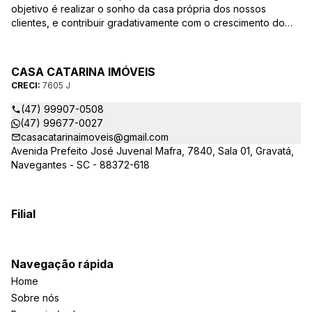
objetivo é realizar o sonho da casa própria dos nossos
clientes, e contribuir gradativamente com o crescimento do
mesmo com ética, transparência e segurança jurídica no
negócio! Aqui, você se sente em casa!
CASA CATARINA IMÓVEIS
CRECI:
7605 J
(47) 99907-0508
(47) 99677-0027
casacatarinaimoveis@gmail.com
Avenida Prefeito José Juvenal Mafra, 7840, Sala 01, Gravatá,
Navegantes - SC - 88372-618
Filial
Navegação rápida
Home
Sobre nós