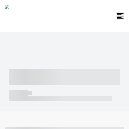
----- ----- -- ------ ---- ---- -- ----- -----
----- --- ------
----- -----
----- ----- -- ------ ---- ---- -- ----- ----- ----- --- ------