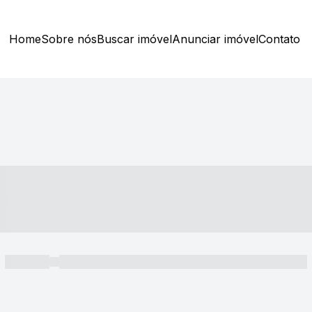
Home
Sobre nós
Buscar imóvel
Anunciar imóvel
Contato
----- ---- ---- -- ----
----- -----
----- ----- -- ------ ---- ---- -- ----- ----- ----- --- ------