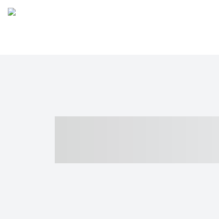
----- ----- -- -
- ------