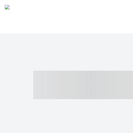
----- ----- -- -
- ------