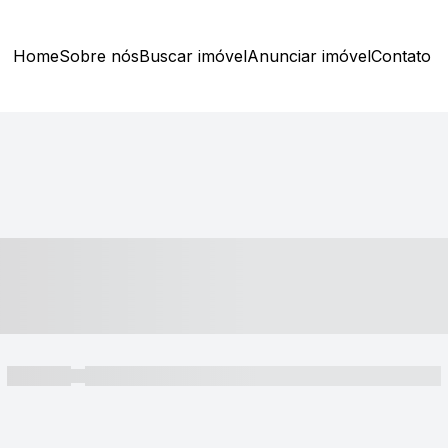
Home
Sobre nós
Buscar imóvel
Anunciar imóvel
Contato
----- ---- ---- -- ----
----- -----
----- ----- -- ------ ---- ---- -- ----- ----- ----- --- ------